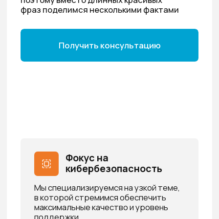
рынка
Мы работаем с крупнейшими
компаниями СНГ из нефтегазовой и
банковской сферы, ритейла,
телекома, фармы и других отраслей,
включая госсектор
Наличие лицензии и
сертификатов
У компании есть необходимые
лицензии
ФСТЭК
и
ФСБ
, а у
сотрудников — целый набор
профильных сертификатов