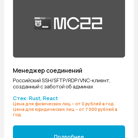
АБП2Б выпустили МС22 3.0.0:
приложение переписали заново,
стабилизировали RDP и VNC, добавили
бесплатную версию
25.07.2026
НОВОСТИ КОМПАНИИ