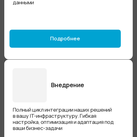
Менеджер соединений
Российский SSH/SFTP/RDP/VNC-клиент,
созданный с заботой об админах
Стек: Rust, React
Цена для физических лиц – от 0 рублей в год.
Цена для юридических лиц – от 7 000 рублей в
год.
Подробнее
Реестр отечественного ПО