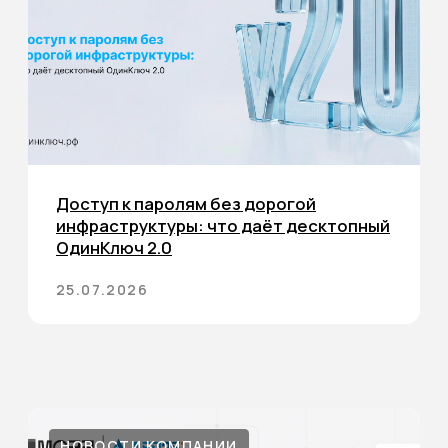
Race Condition: что это и чем опасны
состояния гонки
Состояние гонки (Race Condition) в параллельной
об ...
08.06.2026
НОВОСТИ КОМПАНИИ
Эксперты АБП2Б выступили на
заседании секции по цифровой
экономике Совета Федерации