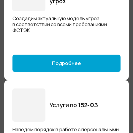
Корпоративный менеджер паролей
– ОдинКлюч
Безопасное хранение и использование
паролей. Снизьте самые частые риски
кибербезопасности
Стек: VueJS, NodeJS.
Цена лицензии от 1170 ₽ / год
Подробнее
Реестр отечественного ПО