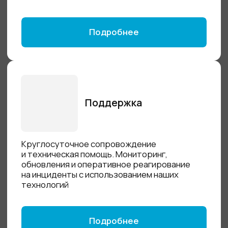
Платформа инвентаризации -
ОдинХаб
Бесплатный форк NetBox для наведения
порядка в инфраструктуре
Стек: Python, Django.
Цена для юридических лиц – бесплатно.
Подробнее
Реестр отечественного ПО