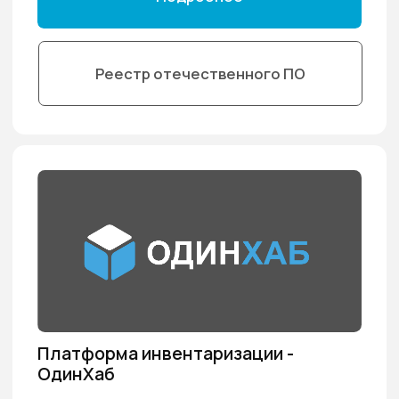
ОдинКлюч включен в международную
Библиотеку решений E-Governance
Knowledge Hub
23.07.2026
МЫ В СМИ
Мобильное приложение может стоить
бизнесу миллионов: 5 ошибок, которые
совершают даже крупные компании