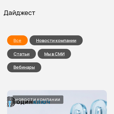
Кибербезопасность
для предпринимателей
и топ‑менеджеров: простыми словами
про ИТ‑защиту себя и своего бизнеса
09.06.2026
СТАТЬИ