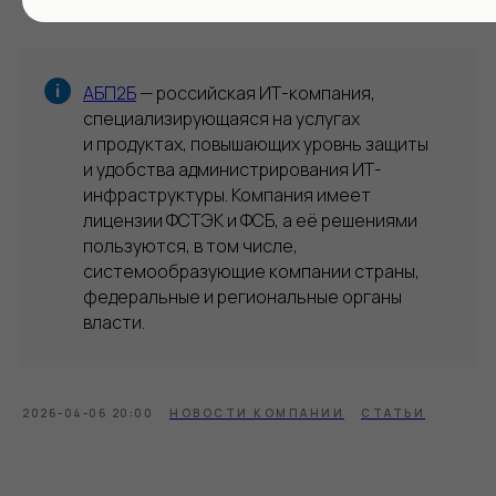
АБП2Б
— российская ИТ-компания,
специализирующаяся на услугах
и продуктах, повышающих уровнь защиты
и удобства администрирования ИТ-
инфраструктуры. Компания имеет
лицензии ФСТЭК и ФСБ, а её решениями
пользуются, в том числе,
системообразующие компании страны,
федеральные и региональные органы
власти.
2026-04-06 20:00
НОВОСТИ КОМПАНИИ
СТАТЬИ