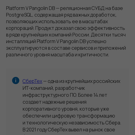
Platform V Pangolin DB — реляционная СУБД на базе
PostgreSQL, содержащая ряд важных доработок,
позволяющих использовать ее в масштабах
корпораций. Продукт доказал свою эффективность
в ряде крупнейших компаний России. Десятки тысяч
инсталляций Platform V Pangolin DB успешно
эксплуатируются в составе сервисов и приложений
различного уровня масштаба и критичности.
СберТех
— одна из крупнейших российских
ИТ-компаний, разработчик
инфраструктурного ПО. Более 14 лет
создает надежные решения
корпоративного уровня, которые уже
обеспечили цифровую трансформацию
и технологическую независимость Сбера.
В 2021 году СберТех вывел на рынок свое