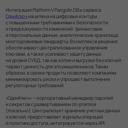
Интеграция Platform V Pangolin DB и сервиса
ОдинКлюч
нацелена на цифровые контуры
с повышенными требованиями к безопасности
и предсказуемости изменений: финансовые
и персональные данные, аналитические хранилища,
многоуровневые ландшафты. В комплексе решения
обеспечивают централизованное управление
ключами, а также усиливают защиту данных
на уровне СУБД, так как копии и выгрузки без ключей
теряют ценность для злоумышленников. Таким
образом, в связке продукты позволяют компаниям
минимизировать риски и упрощают выполнение
регуляторных требований.
«ОдинКлюч» — корпоративный менеджер паролей
и секретов с развертыванием on-premise
(локально). Централизует хранение учетных данных
и ключей, предоставляет журналы операций
и политики доступа, интегрируется через API.