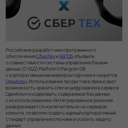
Российские разработчики программного
обеспечения
СберТех
и
АБП2Б
объявили
о совместимости системы управления базами
данных (СУБД) Platform V Pangolin DB
с корпоративным менеджером паролей и секретов
ОдинКлюч
. Использование продуктов в связке дает
возможность хранить ключи шифрования в сервисе
ОдинКлюч и кодировать содержимое баз данных
с их использованием. Интегрированное решение
разворачивается исключительно на серверах
клиента, позволяя создать единый корпоративный
стандарт управления ключами и усилить защиту
данных.